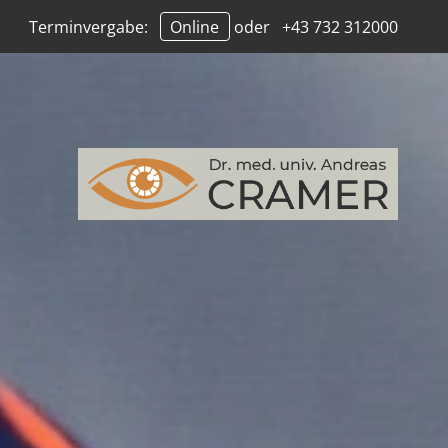
Terminvergabe:
Online
oder
+43 732 312000